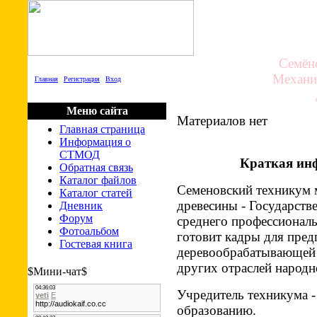
СТМОД
Cемён
Механи
Главная
|
Регистрация
|
Вход
Меню сайта
Материалов нет
Главная страница
Информация о
СТМОД
Краткая ин
Обратная связь
Каталог файлов
Семеновский техникум 
Каталог статей
древесины - Государ­ст
Дневник
Форум
среднего профессионал
Фотоальбом
готовит кадры для пред
Гостевая книга
деревообрабатывающей 
других отраслей народн
$Мини-чат$
Учредитель техникума -
образованию.