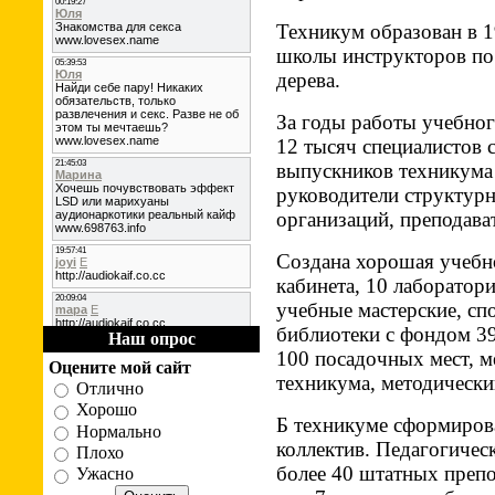
Техникум образован в 1
школы инструкто­ров по
дерева.
За годы работы учебног
12 тысяч специа­листов 
выпускников техникума 
руководители структурн
организаций, препо­дава
Создана хорошая учебно
кабинета, 10 ла­боратор
учебные мастерские, сп
библиотеки с фондом 39
Наш опрос
100 посадочных мест, м
Оцените мой сайт
техникума, методически
Отлично
Хорошо
Б техникуме сформиров
Нормально
коллектив. Педаго­гиче
Плохо
более 40 штатных препо
Ужасно