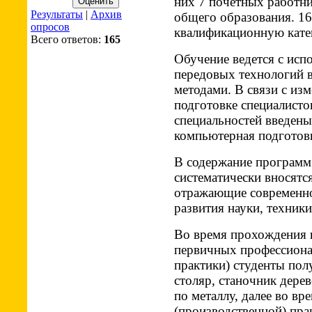
них 7 почетных работни
Результаты
|
Архив
общего образования. 1
опросов
квалификационную кате
Всего ответов:
165
Обучение ведется с ис
передовых технологий 
методами. В связи с из
подготовке специалисто
специальностей введены
компьютерная подготов
В содержание программ
систематически вносятс
отражающие современное
развития науки, техник
Во время прохождения 
первичных профес­сион
практики) студенты пол
столяр, станочник дере
по металлу, далее во в
(производственной) пра